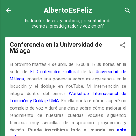
Ir al contenido principal
AlbertoEsFeliz
Instructor de voz y oratoria, presentador de
eventos, prestidigitador y voz en off.
Conferencia en la Universidad de
Málaga
El próximo martes 4 de abril, de 16:00 a 17:30 horas, en la
sede de
El Contenedor Cultural
de la
Universidad de
Málaga
, imparto una ponencia sobre mi experiencia en la
locución y el doblaje en YouTube. Mi intervención se
integra dentro del primer
Workshop Internacional de
Locución y Doblaje UMA
. En ella contaré cómo superé mi
complejo de voz y daré una clase sobre cómo mejorar el
rendimiento de nuestras cuerdas vocales siguiendo
técnicas muy sencillas de respiración, proyección y
dicción.
Puede inscribirse todo el mundo en
este