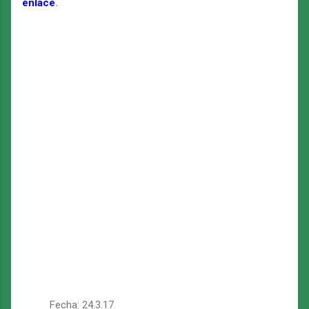
enlace
.
Fecha:
24.3.17