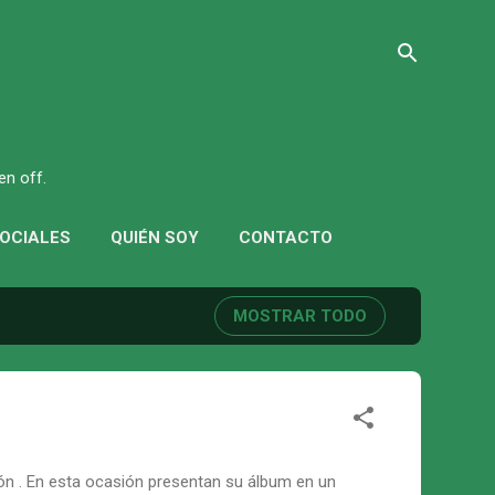
en off.
SOCIALES
QUIÉN SOY
CONTACTO
MOSTRAR TODO
ión . En esta ocasión presentan su álbum en un