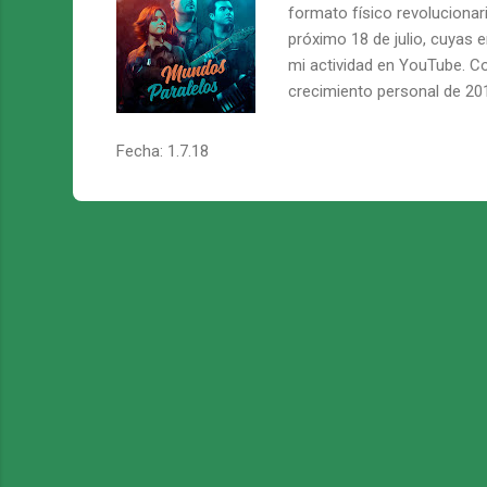
formato físico revolucionari
s
próximo 18 de julio, cuyas 
mi actividad en YouTube. Co
crecimiento personal de 201
su cariño.
Fecha:
1.7.18