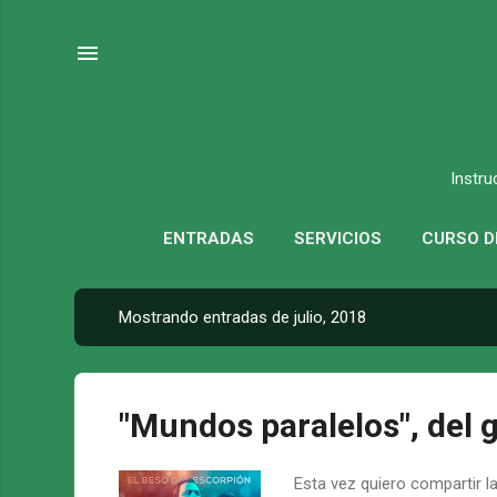
Instru
ENTRADAS
SERVICIOS
CURSO D
Mostrando entradas de julio, 2018
E
n
t
r
"Mundos paralelos", del 
a
d
Esta vez quiero compartir l
a