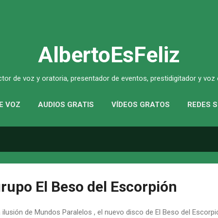
Ir al contenido principal
AlbertoEsFeliz
ctor de voz y oratoria, presentador de eventos, prestidigitador y voz 
E VOZ
AUDIOS GRATIS
VÍDEOS GRATOS
REDES 
grupo El Beso del Escorpión
a ilusión de Mundos Paralelos , el nuevo disco de El Beso del Escorp